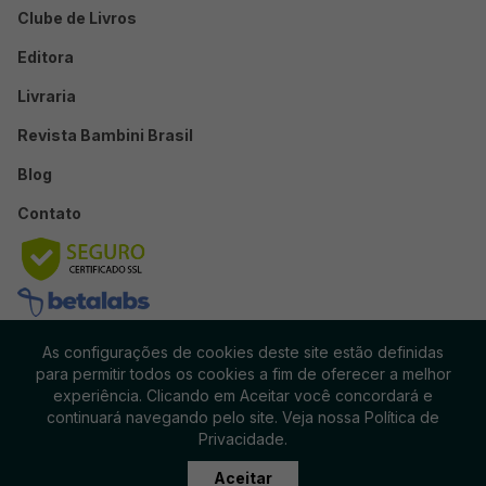
Clube de Livros
Editora
Livraria
Revista Bambini Brasil
Blog
Contato
As configurações de cookies deste site estão definidas
para permitir todos os cookies a fim de oferecer a melhor
experiência. Clicando em Aceitar você concordará e
continuará navegando pelo site. Veja nossa Política de
© 2025 Diálogos Embalados
Privacidade.
DIÁLOGOS EMBALADOS - CNPJ 16617872000133 - IE - 141.928.913.118
Termos e Condições do Clube
Área de Membro
Aceitar