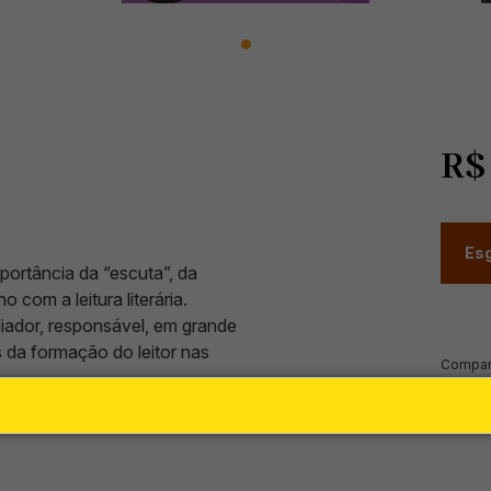
R
Esg
ortância da “escuta”, da
o com a leitura literária.
ador, responsável, em grande
 da formação do leitor nas
Compart